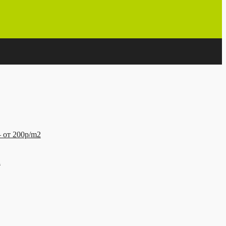
т 200р/m2
а